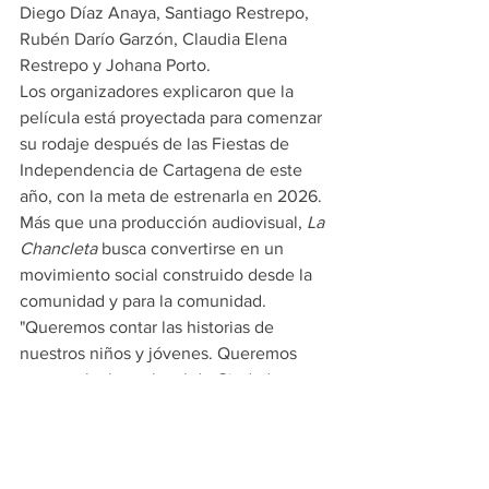
Diego Díaz Anaya, Santiago Restrepo, 
Rubén Darío Garzón, Claudia Elena 
Restrepo y Johana Porto.
Los organizadores explicaron que la 
película está proyectada para comenzar 
su rodaje después de las Fiestas de 
Independencia de Cartagena de este 
año, con la meta de estrenarla en 2026.
Más que una producción audiovisual, 
La 
Chancleta
 busca convertirse en un 
movimiento social construido desde la 
comunidad y para la comunidad.
"Queremos contar las historias de 
nuestros niños y jóvenes. Queremos 
apoyar el talento local de Ciudad 
Bicentenario y demostrar que desde el 
territorio también nacen sueños 
capaces de transformar vidas", 
señalaron sus promotores.