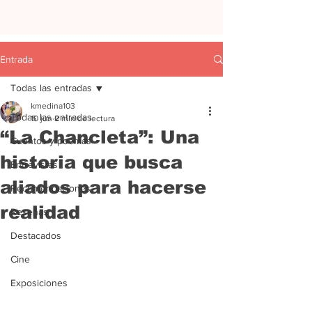
Entrada
Todas las entradas
kmedina103
Todas las entradas
10 jun
2 min de lectura
“La Chancleta”: Una
Cuentos y poemas
historia que busca
Entrevistas
aliados para hacerse
Recomendaciones
realidad
Reseñas
Destacados
Cine
Exposiciones