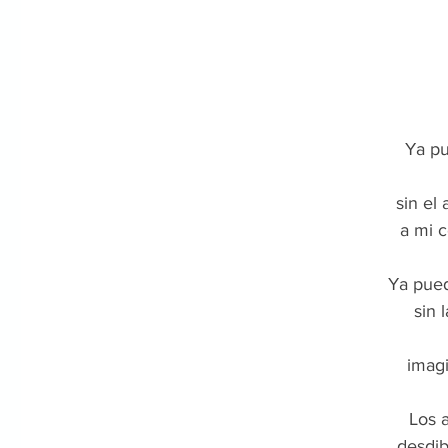
Ya pu
sin el
a mi 
Ya pue
sin 
imagi
Los 
desdi