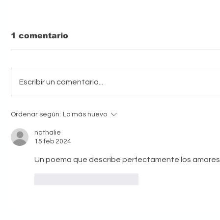
1 comentario
Escribir un comentario...
“La Chancleta”: Una
La lite
Ordenar según:
Lo más nuevo
historia que busca
puede n
aliados para hacerse
convers
nathalie
realidad
15 feb 2024
Un poema que describe perfectamente los amores
Me gusta
Reaccionar