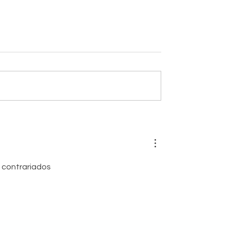
ratura también
Las ballenas son m
acer de la
sutiles
ación
 contrariados