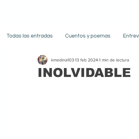
Todas las entradas
Cuentos y poemas
Entrev
kmedina103
13 feb 2024
1 min de lectura
Destacados
Cine
Exposiciones
INOLVIDABLE