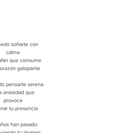
edo soñarte con
calma
 afán que consume
corazón galopante
do pensarte serena
la ansiedad que 
provoca
nar tu presencia
años han pasado
bujando tu imagen