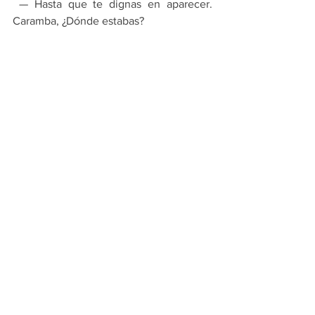
 — Hasta que te dignas en aparecer. 
Caramba, ¿Dónde estabas? 
 —Celebrándome mi cumpleaños.
 —¿Ah sí? Me parece genial. Por las 
horas en las que llegas, me imaginó que 
la pasaste de maravillas.
 —Pues, fíjate que sí. Hasta me vi una 
película como yo quería, y también me 
compré este vestido. ¿Qué tal me 
queda? Ah, mira también compré un 
pudín y un vinito.
 —¡Qué bien! —le dice él, mirando 
fijamente, la película del televisor.
 —Jorge podrías apagar ese aparato, 