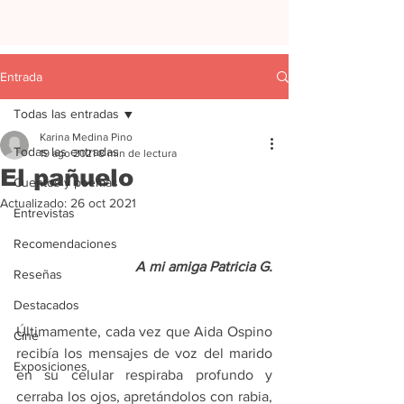
Entrada
Todas las entradas
Karina Medina Pino
Todas las entradas
19 ago 2021
8 min de lectura
El pañuelo
Cuentos y poemas
Actualizado:
26 oct 2021
Entrevistas
Recomendaciones
A mi amiga Patricia G.
Reseñas
Destacados
Últimamente, cada vez que Aida Ospino 
Cine
recibía los mensajes de voz del marido 
Exposiciones
en su celular respiraba profundo y 
cerraba los ojos, apretándolos con rabia, 