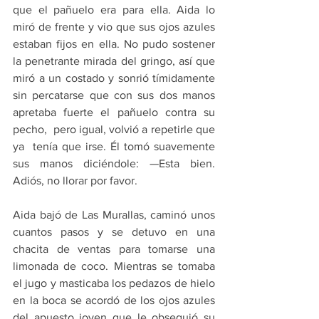
que el pañuelo era para ella. Aida lo 
miró de frente y vio que sus ojos azules 
estaban fijos en ella. No pudo sostener 
la penetrante mirada del gringo, así que 
miró a un costado y sonrió tímidamente 
sin percatarse que con sus dos manos 
apretaba fuerte el pañuelo contra su 
pecho,  pero igual, volvió a repetirle que 
ya  tenía que irse. Él tomó suavemente 
sus manos diciéndole: —Esta bien. 
Adiós, no llorar por favor.
Aida bajó de Las Murallas, caminó unos 
cuantos pasos y se detuvo en una 
chacita de ventas para tomarse una 
limonada de coco. Mientras se tomaba 
el jugo y masticaba los pedazos de hielo 
en la boca se acordó de los ojos azules 
del apuesto joven que le obsequió su 